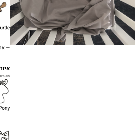
turtle
— או
איור lassic
אופציונ
Pony