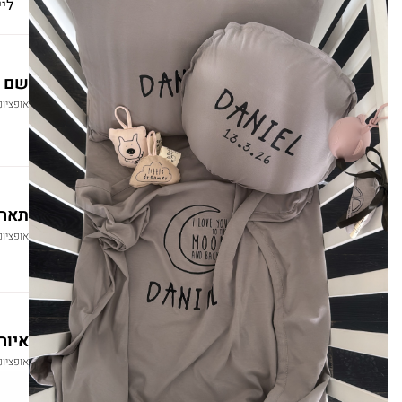
ליי
שם
אופציונ
תארי
אופציונ
איור rt
אופציונ