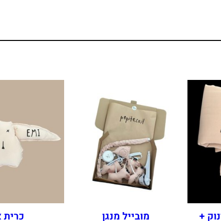
וק +
מובייל מנגן
כרית א