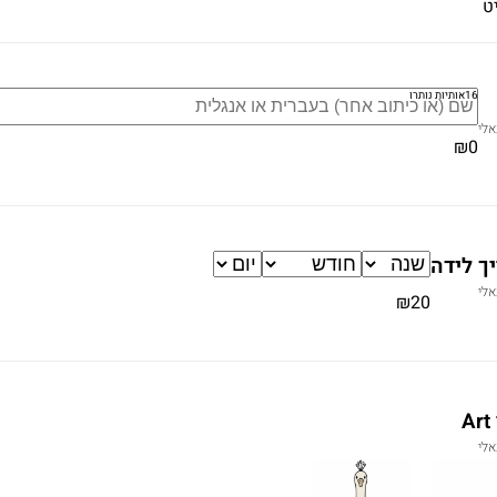
ט
16
אותיות נותרו
אלי
₪0
ך לידה
אלי
₪20
A
אלי