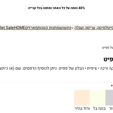
40% הנחה על כל האתר ומתנה בכל קנייה
יט
למיטה, עריסה ועגלה
נחשוש
מתנות קטנות
מארזים
HOME
let Sale
של פפיט
פיט
קה ורכה • ציפית • הבלון של פפיט. ניתן להוסיף הדפסים: שם (או כיתו
*
ר
בננה בז’
ורוד בהיר