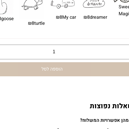
Swee
Magi
₪8
My car
₪8
dreamer
8
goose
₪8
turtle
הוספה לסל
לות נפוצות
מהן אפשרויות המשלוח?