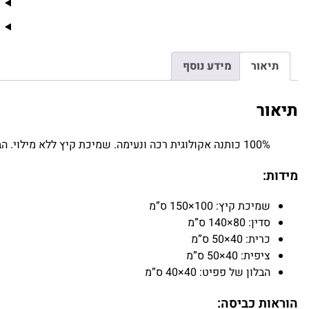
מ
י
ט
ת
תיאור
מידע נוסף
ת
י
נ
תיאור
ו
ק
100% כותנה אקולוגית רכה ונעימה. שמיכת קיץ ללא מילוי. הבלון של פפיט עם לולאה לתלייה על הקיר.
+
כ
מידות:
ר
י
שמיכת קיץ: 100×150 ס”מ
ת
סדין: 80×140 ס”מ
+
כרית: 40×50 ס”מ
ה
ציפית: 40×50 ס”מ
ב
הבלון של פפיט: 40×40 ס”מ
ל
ו
הוראות כביסה: