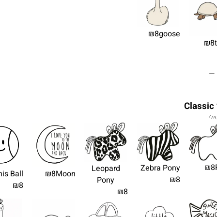
₪8
goose
₪8
 —
C
אלי
₪8
Zebra Pony
Leopard
is Ball
₪8
Moon
₪8
Pony
₪8
₪8