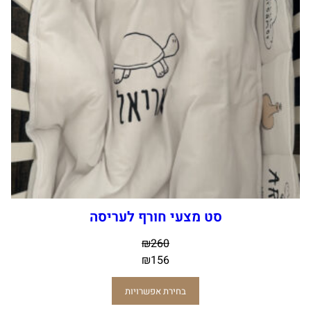
סט מצעי חורף לעריסה
₪
260
₪
156
בחירת אפשרויות