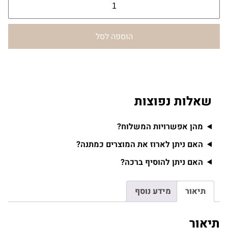
מ
ו
ת
הוספה לסל
ש
ל
ש
ק
ל
שאלות נפוצות
ב
ג
מהן אפשרויות המשלוח?
ד
האם ניתן לארוז את המוצרים כמתנה?
י
ה
האם ניתן להוסיף ברכה?
ח
ל
תיאור
מידע נוסף
פ
ה
תיאור