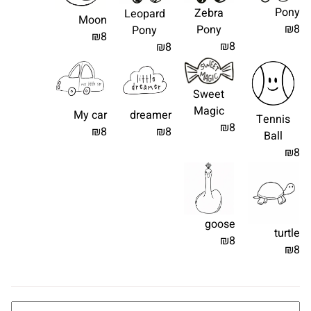
Pony
Zebra
Leopard
Moon
₪8
Pony
Pony
₪8
₪8
₪8
Sweet
Magic
My car
dreamer
Tennis
₪8
₪8
₪8
Ball
₪8
goose
turtle
₪8
₪8
כ