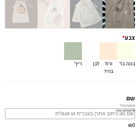
צבע
*
בננה בז’
ורוד
לבן
ריץ’
בהיר
שם
אופציונאלי
16
אותיות נותרו
₪0