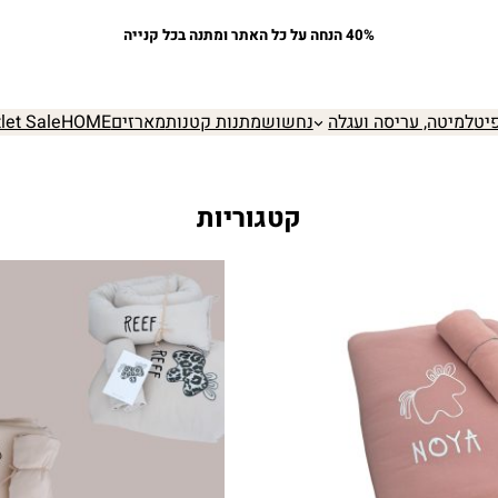
40% הנחה על כל האתר ומתנה בכל קנייה
יט
למיטה, עריסה ועגלה
נחשוש
מתנות קטנות
מארזים
HOME
let Sale
קטגוריות