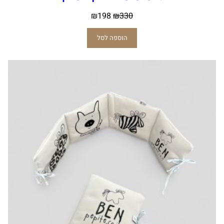
₪
198
₪
330
הוספה לסל