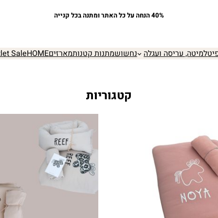
40% הנחה על כל האתר ומתנה בכל קנייה
יט
למיטה, עריסה ועגלה
נחשוש
מתנות קטנות
מארזים
HOME
let Sale
קטגוריות