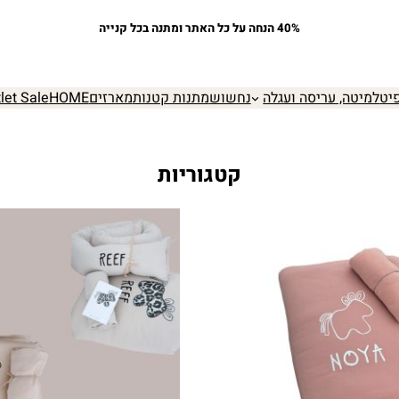
40% הנחה על כל האתר ומתנה בכל קנייה
יט
למיטה, עריסה ועגלה
נחשוש
מתנות קטנות
מארזים
HOME
let Sale
קטגוריות