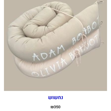
נחשוש
₪
350